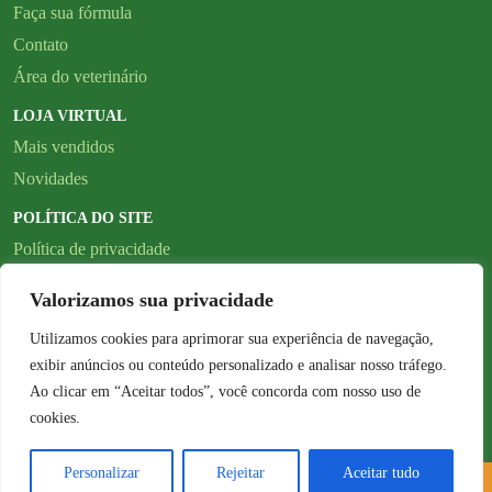
Faça sua fórmula
Contato
Área do veterinário
LOJA VIRTUAL
Mais vendidos
Novidades
POLÍTICA DO SITE
Política de privacidade
SIGA NOSSAS
Valorizamos sua privacidade
REDES SOCIAIS
Utilizamos cookies para aprimorar sua experiência de navegação,
exibir anúncios ou conteúdo personalizado e analisar nosso tráfego.
Ao clicar em “Aceitar todos”, você concorda com nosso uso de
cookies.
Personalizar
Rejeitar
Aceitar tudo
© 2026 - RovalPet - Todos os direitos reservados.