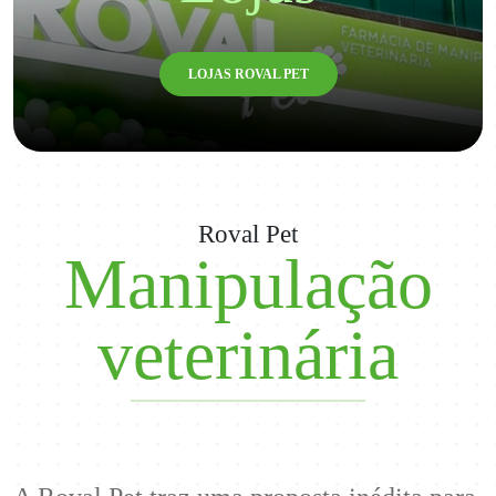
Produtos de
LOJAS ROVAL PET
alta qualidade
Produtos especiais criados exatamente para as necessidades
nutricionais do seu Pet
Roval Pet
VENHA CONHECER A ROVAL PET
Manipulação
veterinária