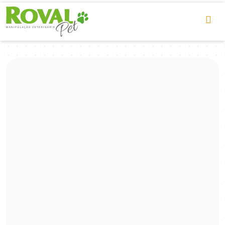
Seja
um Franqueado
Sua paixão pelo cuidado animal
pode ser seu melhor investimento
SAIBA MAIS