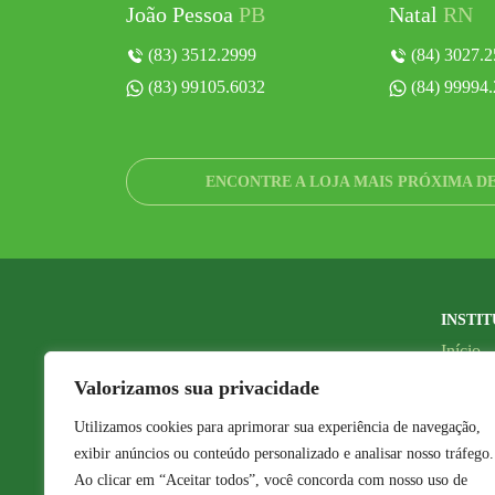
João Pessoa
PB
Natal
RN
(83) 3512.2999
(84) 3027.2
(83) 99105.6032
(84) 99994
ENCONTRE A LOJA MAIS PRÓXIMA D
INSTI
Início
Nossas 
Valorizamos sua privacidade
Seja u
Utilizamos cookies para aprimorar sua experiência de navegação,
Faça su
exibir anúncios ou conteúdo personalizado e analisar nosso tráfego.
Contat
Ao clicar em “Aceitar todos”, você concorda com nosso uso de