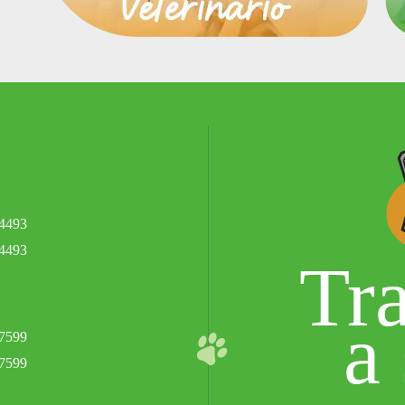
.4493
.4493
Tr
a
.7599
.7599