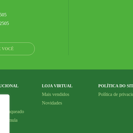
505
.2505
E VOCÊ
TUCIONAL
LOJA VIRTUAL
POLÍTICA DO SI
Mais vendidos
Política de privac
lojas
Novidades
m Franqueado
a fórmula
o