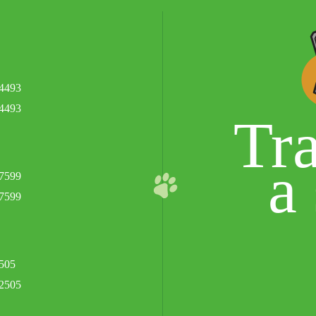
.4493
.4493
Tr
a
.7599
.7599
505
.2505