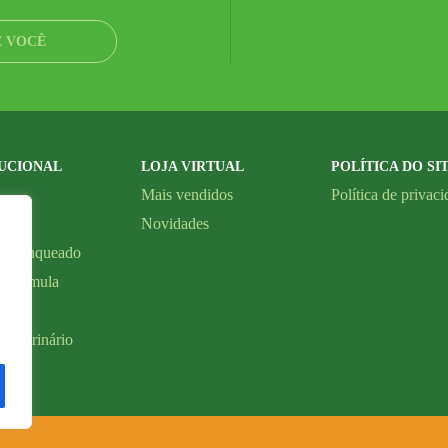
E VOCÊ
TUCIONAL
LOJA VIRTUAL
POLÍTICA DO SI
Mais vendidos
Política de privac
lojas
Novidades
m Franqueado
a fórmula
o
 veterinário