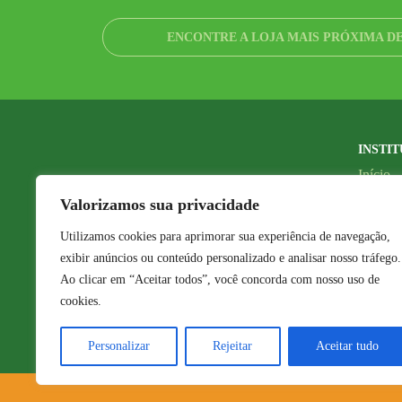
ENCONTRE A LOJA MAIS PRÓXIMA D
INSTI
Início
Nossas 
Valorizamos sua privacidade
Seja u
Utilizamos cookies para aprimorar sua experiência de navegação,
Faça su
exibir anúncios ou conteúdo personalizado e analisar nosso tráfego.
Contat
Ao clicar em “Aceitar todos”, você concorda com nosso uso de
cookies.
Área do
Personalizar
Rejeitar
Aceitar tudo