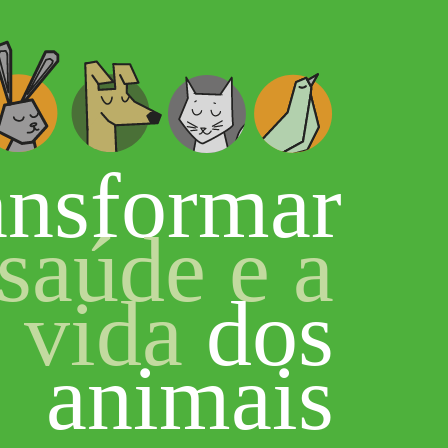
ansformar
saúde e a
vida
dos
animais