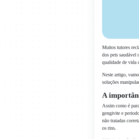
Muitos tutores re
dos pets saudável 
qualidade de vida 
Neste artigo, vamo
soluções manipulad
A importânc
Assim como é para 
gengivite e period
não tratadas corre
os rins.