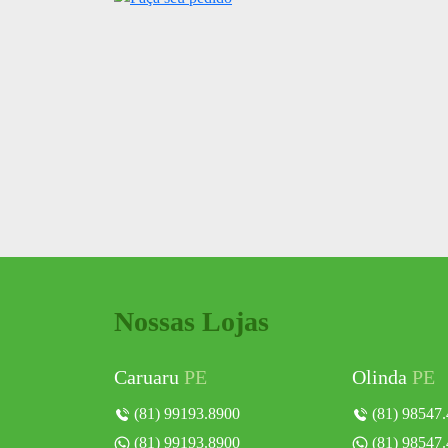
Nossas Lojas
Caruaru
PE
Olinda
PE
(81) 99193.8900
(81) 98547
(81) 99193.8900
(81) 98547