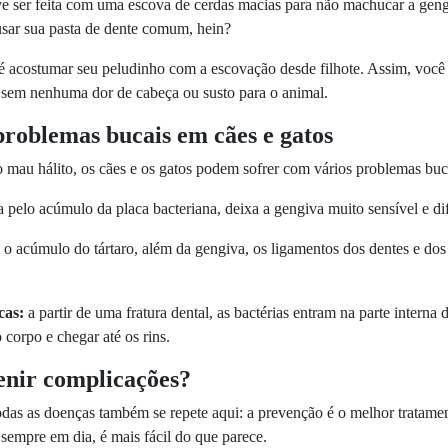
e ser feita com uma escova de cerdas macias para não machucar a gengiv
sar sua pasta de dente comum, hein?
é acostumar seu peludinho com a escovação desde filhote. Assim, você
 sem nenhuma dor de cabeça ou susto para o animal.
problemas bucais em cães e gatos
 mau hálito, os cães e os gatos podem sofrer com vários problemas bu
 pelo acúmulo da placa bacteriana, deixa a gengiva muito sensível e dif
o acúmulo do tártaro, além da gengiva, os ligamentos dos dentes e dos
cas:
a partir de uma fratura dental, as bactérias entram na parte intern
 corpo e chegar até os rins.
nir complicações?
das as doenças também se repete aqui: a prevenção é o melhor tratamen
sempre em dia, é mais fácil do que parece.