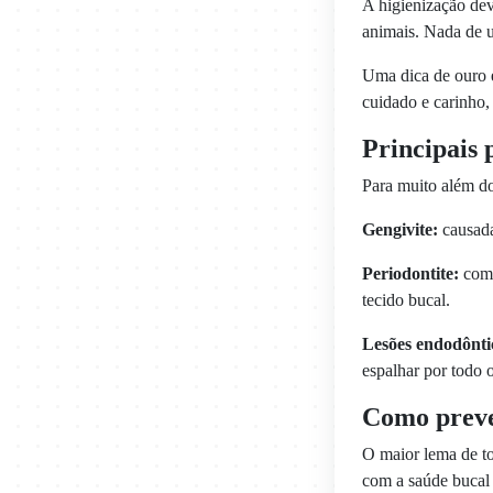
A higienização dev
animais. Nada de u
Uma dica de ouro 
cuidado e carinho,
Principais 
Para muito além do
Gengivite:
causada
Periodontite:
com 
tecido bucal.
Lesões endodônti
espalhar por todo o
Como preve
O maior lema de to
com a saúde bucal 