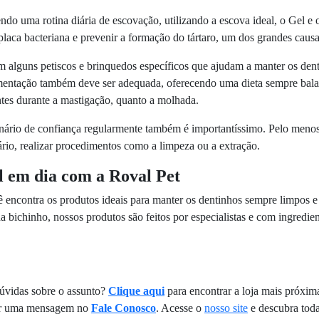
do uma rotina diária de escovação, utilizando a escova ideal, o Gel e
placa bacteriana e prevenir a formação do tártaro, um dos grandes caus
m alguns petiscos e brinquedos específicos que ajudam a manter os den
mentação também deve ser adequada, oferecendo uma dieta sempre balan
tes durante a mastigação, quanto a molhada.
rinário de confiança regularmente também é importantíssimo. Pelo meno
sário, realizar procedimentos como a limpeza ou a extração.
l em dia com a Roval Pet
 encontra os produtos ideais para manter os dentinhos sempre limpos e
 bichinho, nossos produtos são feitos por especialistas e com ingredient
úvidas sobre o assunto?
Clique aqui
para encontrar a loja mais próxim
viar uma mensagem no
Fale Conosco
. Acesse o
nosso site
e descubra toda