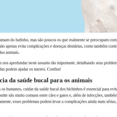
clamam do bafinho, mas são poucos os que realmente se preocupam com 
não apenas evita complicações e doenças dentárias, como também contri
dos animais.
s nos aprofundar neste assunto tão importante, detalhando seus probl
as podem ajudar os tutores. Confira!
ia da saúde bucal para os animais
os humanos, cuidar da saúde bucal dos bichinhos é essencial para evit
ontite são muito comuns entre cães e gatos e, além de infecções, també
tamente, esses problemas podem levar a complicações ainda mais sérias,