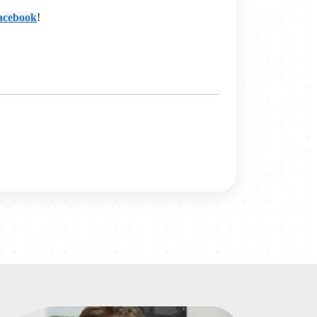
acebook
!