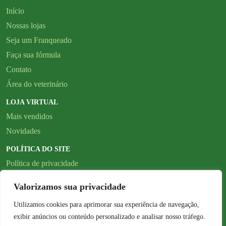
Início
Nossas lojas
Seja um Franqueado
Faça sua fórmula
Contato
Área do veterinário
LOJA VIRTUAL
Mais vendidos
Novidades
POLÍTICA DO SITE
Política de privacidade
SIGA NOSSAS
Valorizamos sua privacidade
REDES SOCIAIS
Utilizamos cookies para aprimorar sua experiência de navegação,
exibir anúncios ou conteúdo personalizado e analisar nosso tráfego.