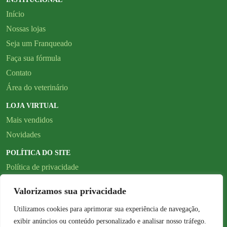
Início
Nossas lojas
Seja um Franqueado
Faça sua fórmula
Contato
Área do veterinário
LOJA VIRTUAL
Mais vendidos
Novidades
POLÍTICA DO SITE
Política de privacidade
SIGA NOSSAS
Valorizamos sua privacidade
REDES SOCIAIS
Utilizamos cookies para aprimorar sua experiência de navegação,
exibir anúncios ou conteúdo personalizado e analisar nosso tráfego.