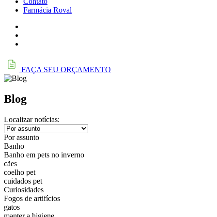
Contato
Farmácia Roval
FAÇA SEU ORÇAMENTO
Blog
Localizar notícias:
Por assunto
Banho
Banho em pets no inverno
cães
coelho pet
cuidados pet
Curiosidades
Fogos de artifícios
gatos
manter a higiene