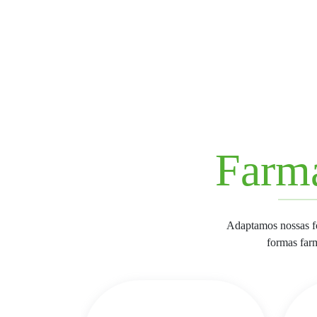
Farma
Adaptamos nossas fó
formas farm