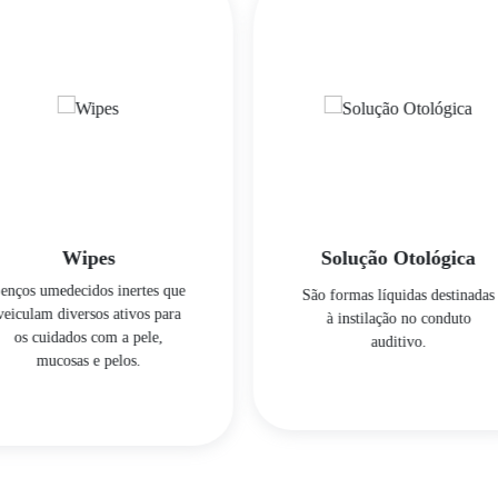
Solução Otológica
Shampoo
Forma farmacêutica
São formas líquidas destinadas
dermatológica utilizada para
à instilação no conduto
limpeza do animal. Podem
auditivo.
conter princípios
medicamentosos ou cosméticos
como branqueadores de pêlo,
dermatite seborreica, entre
outros.