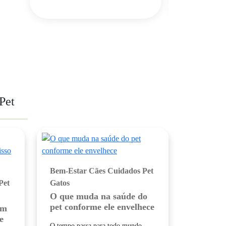
Pet
Bem-Estar
Cães
Cuidados Pet
Pet
Gatos
O que muda na saúde do
pet conforme ele envelhece
am
e
O tempo passa para todo mundo,