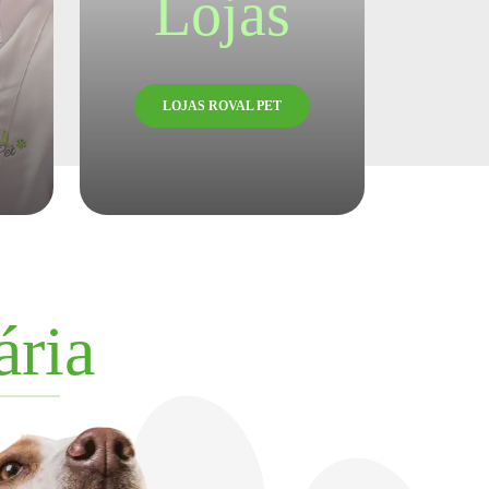
Lojas
LOJAS ROVAL PET
ária