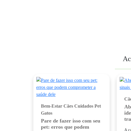
Ac
Cã
Bem-Estar
Cães
Cuidados Pet
Ab
ide
Gatos
tr
Pare de fazer isso com seu
pet: erros que podem
A c