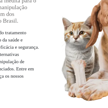
a inédita para o
manipulação
um dos
 Brasil.
do tratamento
 da saúde e
ficácia e segurança.
ternativas
nipulação de
nciados. Entre em
eça os nossos