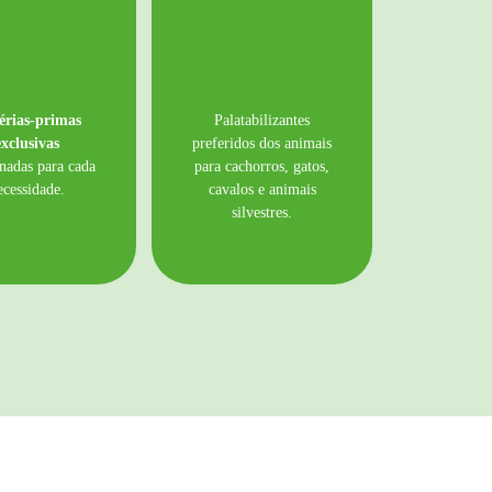
érias-primas
Palatabilizantes
exclusivas
preferidos dos animais
onadas para cada
para cachorros, gatos,
ecessidade.
cavalos e animais
silvestres.