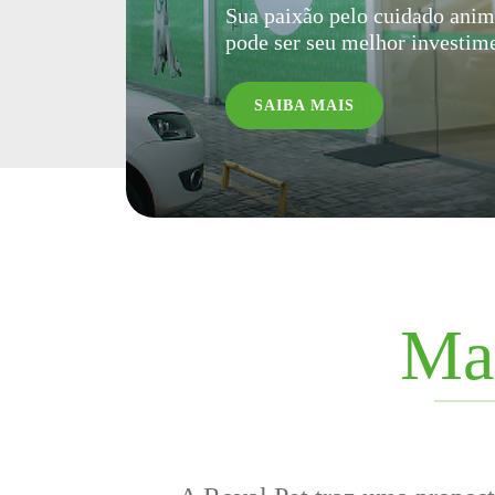
Sua paixão pelo cuidado anim
Produtos especiais criados ex
pode ser seu melhor investim
necessidades nutricionais do 
SAIBA MAIS
VENHA CONHECER A ROVAL
Man