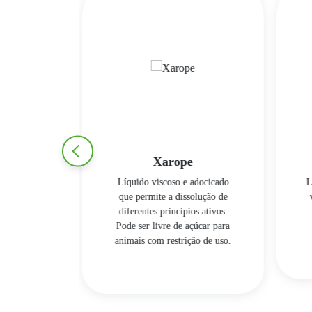
e
Wipes
 adocicado
Lenços umedecidos inertes que
solução de
veiculam diversos ativos para
os ativos.
os cuidados com a pele,
çúcar para
mucosas e pelos.
ção de uso.