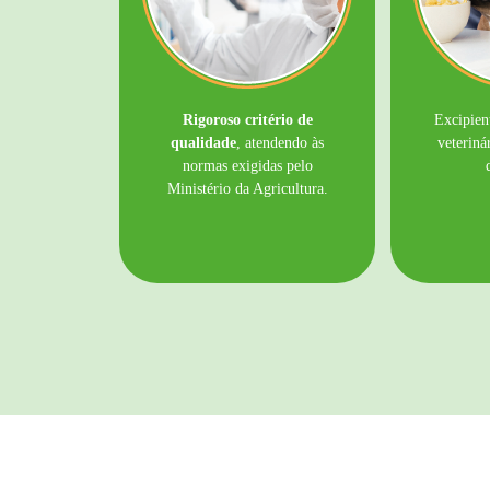
Rigoroso critério de
Excipien
qualidade
, atendendo às
veterinár
normas exigidas pelo
Ministério da Agricultura.